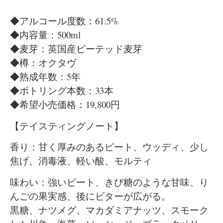
◆アルコール度数：61.5%
◆内容量：500ml
◆麦芽：英国産ピーテッド麦芽
◆樽：オクタヴ
◆熟成年数：5年
◆ボトリング本数：33本
◆希望小売価格：19,800円
【テイスティングノート】
香り：甘く厚みのあるピート、ウッディ、少し
焦げ、消毒液、軽い酸、モルティ
味わい：強いピート、きび糖のような甘味、り
んごの果実感、後にビターが広がる。
黒糖、ナツメグ、マカダミアナッツ、スモーク