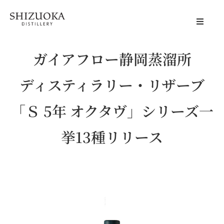
静岡蒸溜所
ガイアフロー静岡蒸溜所
Distillery
体験する
ディスティラリー・リザーブ
Visit Us
「Ｓ 5年 オクタヴ」シリーズ一
商品情報
Products
挙13種リリース
会社概要
About Us
アクセス
Access
ニュース
News