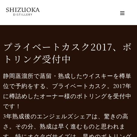
静岡蒸溜所
Distillery
プライベートカスク2017、ボ
体験する
Visit Us
トリング受付中
商品情報
Products
静岡蒸溜所で蒸留・熟成したウイスキーを樽単
位で予約をする、プライベートカスク。2017年
会社概要
About Us
に樽詰めしたオーナー様のボトリングを受付中
です！
アクセス
Access
3年熟成後のエンジェルズシェアは、驚きの高
さ。その分、熟成は早く進むものと思われま
ニュース
News
す。特にオクタヴサイズは、早めのボトリング