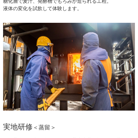
糖化層で麦汁、発酵槽でもろみが造られる工程。
液体の変化を試飲して体験します。
実地研修
＜蒸留＞