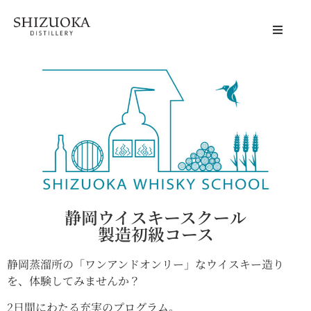
静岡蒸溜所
Distillery
体験する
Visit Us
商品情報
Products
会社概要
静岡ウイスキースクール
About Us
製造初級コース
アクセス
Access
静岡蒸溜所の「ワンアンドオンリー」なウイスキー造り
を、体験してみませんか？
ニュース
2日間にわたる充実のプログラム。
News