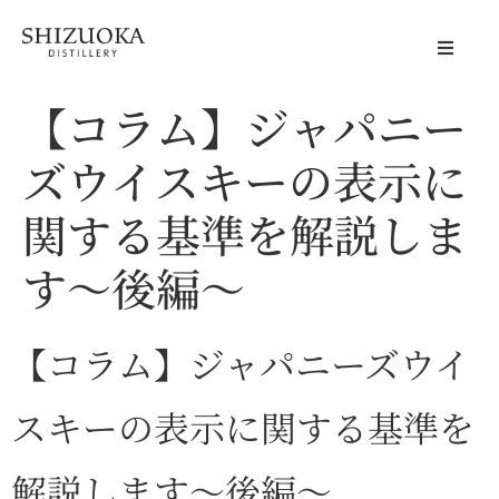
静岡蒸溜所
【コラム】ジャパニー
Distillery
ズウイスキーの表示に
体験する
Visit Us
関する基準を解説しま
商品情報
す〜後編〜
Products
会社概要
About Us
【コラム】ジャパニーズウイ
アクセス
スキーの表示に関する基準を
Access
ニュース
解説します〜後編〜
News