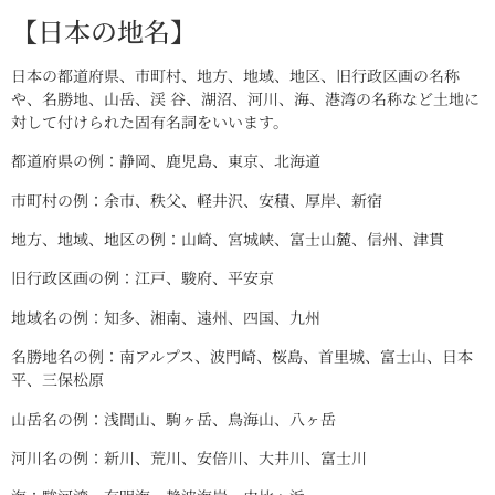
【日本の地名】
日本の都道府県、市町村、地方、地域、地区、旧行政区画の名称
や、名勝地、山岳、渓 谷、湖沼、河川、海、港湾の名称など土地に
対して付けられた固有名詞をいいます。
都道府県の例：静岡、鹿児島、東京、北海道
市町村の例：余市、秩父、軽井沢、安積、厚岸、新宿
地方、地域、地区の例：山崎、宮城峡、富士山麓、信州、津貫
旧行政区画の例：江戸、駿府、平安京
地域名の例：知多、湘南、遠州、四国、九州
名勝地名の例：南アルプス、波門崎、桜島、首里城、富士山、日本
平、三保松原
山岳名の例：浅間山、駒ヶ岳、鳥海山、八ヶ岳
河川名の例：新川、荒川、安倍川、大井川、富士川