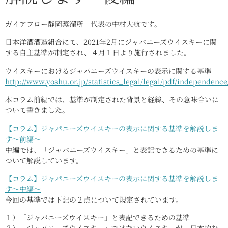
お問合せ
ガイアフロー静岡蒸溜所 代表の中村大航です。
Contact
日本洋酒酒造組合にて、2021年2月にジャパニーズウイスキーに関
する自主基準が制定され、４月１日より施行されました。
ウイスキーにおけるジャパニーズウイスキーの表示に関する基準
http://www.yoshu.or.jp/statistics_legal/legal/pdf/independenc
本コラム前編では、基準が制定された背景と経緯、その意味合いに
ついて書きました。
【コラム】ジャパニーズウイスキーの表示に関する基準を解説しま
す〜前編〜
中編では、「ジャパニーズウイスキー」と表記できるための基準に
ついて解説しています。
【コラム】ジャパニーズウイスキーの表示に関する基準を解説しま
す〜中編〜
今回の基準では下記の２点について規定されています。
１）「ジャパニーズウイスキー」と表記できるための基準