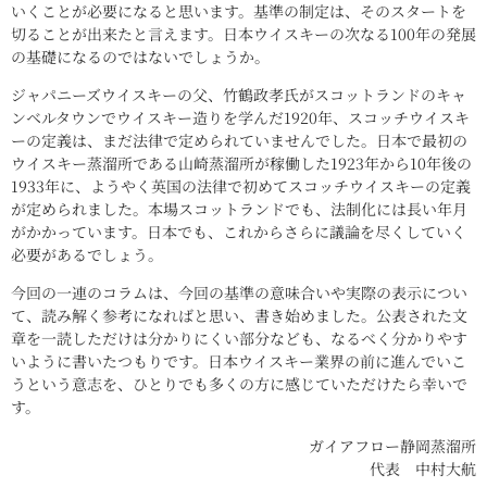
いくことが必要になると思います。基準の制定は、そのスタートを
切ることが出来たと言えます。日本ウイスキーの次なる100年の発展
の基礎になるのではないでしょうか。
ジャパニーズウイスキーの父、竹鶴政孝氏がスコットランドのキャ
ンベルタウンでウイスキー造りを学んだ1920年、スコッチウイスキ
ーの定義は、まだ法律で定められていませんでした。日本で最初の
ウイスキー蒸溜所である山崎蒸溜所が稼働した1923年から10年後の
1933年に、ようやく英国の法律で初めてスコッチウイスキーの定義
が定められました。本場スコットランドでも、法制化には長い年月
がかかっています。日本でも、これからさらに議論を尽くしていく
必要があるでしょう。
今回の一連のコラムは、今回の基準の意味合いや実際の表示につい
て、読み解く参考になればと思い、書き始めました。公表された文
章を一読しただけは分かりにくい部分なども、なるべく分かりやす
いように書いたつもりです。日本ウイスキー業界の前に進んでいこ
うという意志を、ひとりでも多くの方に感じていただけたら幸いで
す。
ガイアフロー静岡蒸溜所
代表 中村大航